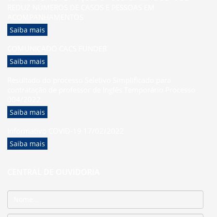
REDUZ NÚMEROS DE CASOS E PESSOAS EM
ACOMPANHAMENTOS .
Saiba mais
COMUNICADO CACS FUNDEB
Saiba mais
Resultado do processo Seletivo Simplificado para
contratação de professor de Inglês Temporário Processo
004/2022.
Saiba mais
Informativo COVID-19 17/02/2022
Saiba mais
CENTRAL DE OUVIDORIA